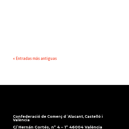
Los comercios, servicios y pymes de reciente
creación pueden solicitar estas subvenciones
hasta el 31 de julio para cubrir gastos corrientes
vinculados al inicio y consolidación de su
actividad. La Conselleria de Industria, Turismo,
Innovación y Comercio ha abierto la...
« Entradas más antiguas
Confederació de Comerç d´Alacant, Castelló i
València
C/ Hernán Cortés, nº 4 – 1º 46004 València