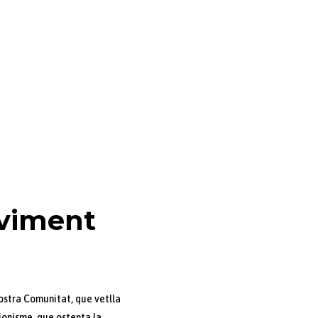
oviment
ostra Comunitat, que vetlla
cionisme, que ostenta la