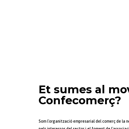
Et sumes al m
Confecomerç?
Som l´organització empresarial del comerç de la n
pels interessos del sector i el foment de l´associa