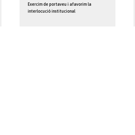
Exercim de portaveu i afavorim la
interlocució institucional
ç, reunint esforços i remant
ts Confederacions (CECOVAL i
, Confecomerç CV, que
 de representativitat,
r e impulsora d´iniciatives per