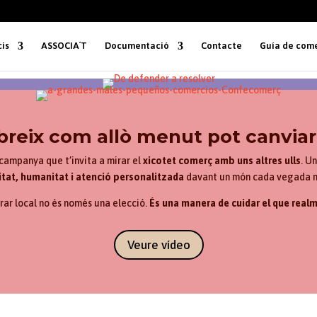
cis
ASSOCIA´T
Documentació
Contacte
Guía de come
reix com allò menut pot canviar
 campanya que t’invita a mirar el
xicotet comerç amb uns altres ulls
. U
itat, humanitat i atenció personalitzada
davant un món cada vegada mé
ar local no és només una elecció.
És una manera de cuidar el que real
Veure vídeo