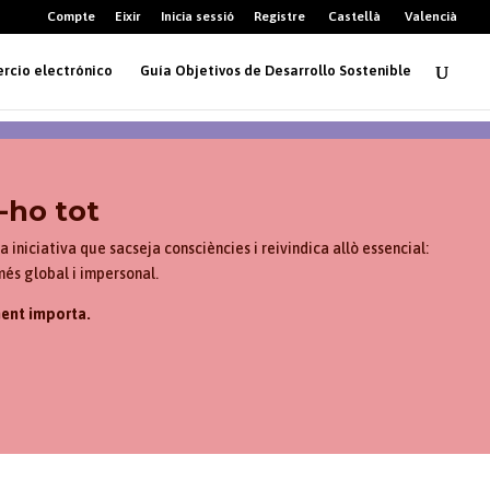
Compte
Eixir
Inicia sessió
Registre
Castellà
Valencià
rcio electrónico
Guía Objetivos de Desarrollo Sostenible
-ho tot
na iniciativa que sacseja consciències i reivindica allò essencial:
s global i impersonal.
ment importa.