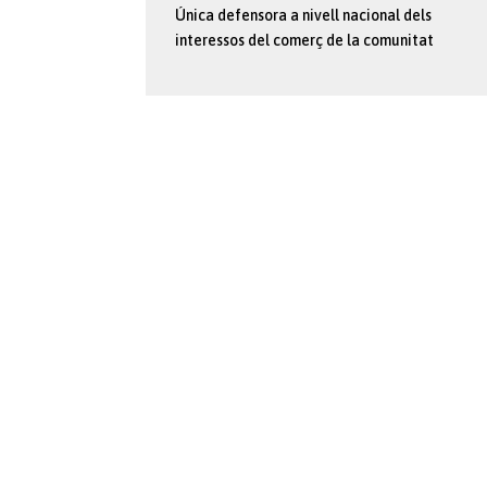
Única defensora a nivell nacional dels
interessos del comerç de la comunitat
Confecomerç CV naix amb el concepte de que junts som més comer
tots junts en la mateixa direcció. Fruit de la suma de dos poten
COVACO) es crea esta nova i emergent organització empresarial
constitueix la imatge del creixement i la consolidació en materia
capacitat de interlocució, sent valedora dels interessos del secto