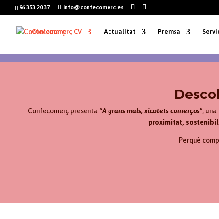
96 353 20 37
info@confecomerc.es
Confecomerç CV
Actualitat
Premsa
Servi
Descob
Confecomerç presenta “
A grans mals, xicotets comerços
”, una
proximitat, sostenibil
Perquè compr