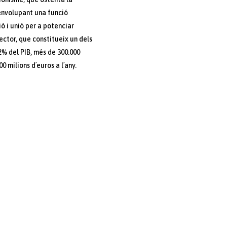
envolupant una funció
ió i unió per a potenciar
ector, que constitueix un dels
2% del PIB, més de 300.000
0 milions d´euros a l´any.