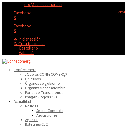
96 353 20 37
info@confecomerc.es
Facebook
X
Facebook
X
🔥 Iniciar sesión
📝 Crea tu cuenta
Castellano
Valencià
Confecomerç
¿Qué es CONFECOMERÇ?
Objetivos
Órganos de gobierno
Organizaciones miembro
Portal de Transparencia
Imagen Corporativa
Actualidad
Noticias
Sector Comercio
Asociaciones
Agenda
Boletines CEC