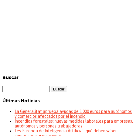
Buscar
Buscar:
Últimas Noticias
La Generalitat aprueba ayudas de 1.000 euros para autónomos
y comercios afectados por el incendio
Incendios forestales: nuevas medidas laborales para empresas,
autónomos y personas trabajadoras
Ley Europea de Inteligencia Artificial: qué deben saber
comercios y asociaciones