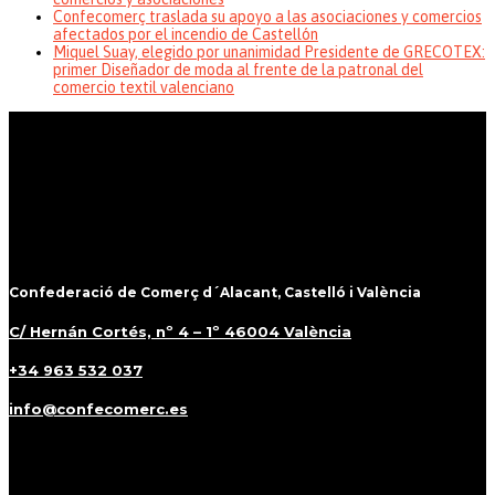
Confecomerç traslada su apoyo a las asociaciones y comercios
afectados por el incendio de Castellón
Miquel Suay, elegido por unanimidad Presidente de GRECOTEX:
primer Diseñador de moda al frente de la patronal del
comercio textil valenciano
Confederació de Comerç d´Alacant, Castelló i València
C/ Hernán Cortés, nº 4 – 1º 46004 València
+34 963 532 037
info@confecomerc.es