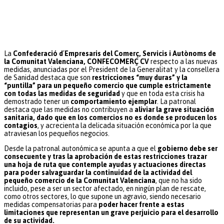
La
Confederació d´Empresaris del Comerç, Servicis i Autònoms de
la Comunitat Valenciana, CONFECOMERÇ CV
respecto a las nuevas
medidas, anunciadas por el President de la Generalitat y la consellera
de Sanidad destaca que son
restricciones “muy duras” y la
“puntilla” para un pequeño comercio que cumple estrictamente
con todas las medidas de seguridad
y que en toda esta crisis ha
demostrado tener un
comportamiento ejemplar
. La patronal
destaca que las medidas no contribuyen a
aliviar la grave situación
sanitaria, dado que en los comercios no es donde se producen los
contagios
, y acrecienta la delicada situación económica por la que
atraviesan los pequeños negocios.
Desde la patronal autonómica se apunta a que el
gobierno debe ser
consecuente y tras la aprobación de estas restricciones trazar
una hoja de ruta que contemple ayudas y actuaciones directas
para poder salvaguardar la continuidad de la actividad del
pequeño comercio de la Comunitat Valenciana
, que no ha sido
incluido, pese a ser un sector afectado, en ningún plan de rescate,
como otros sectores, lo que supone un agravio, siendo necesario
medidas compensatorias para
poder hacer frente a estas
limitaciones que representan un grave perjuicio para el desarrollo
de su actividad.