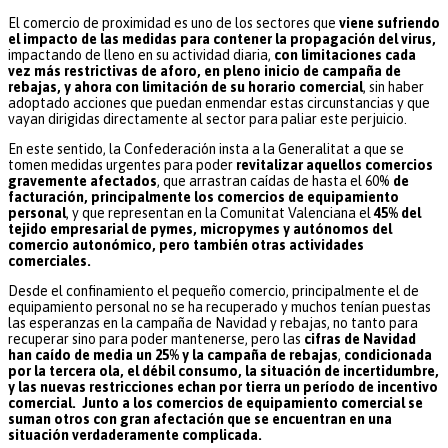
El comercio de proximidad es uno de los sectores que
viene sufriendo
el impacto de las medidas para contener la propagación del virus,
impactando de lleno en su actividad diaria,
con limitaciones cada
vez más restrictivas de aforo, en pleno inicio de campaña de
rebajas, y ahora con limitación de su horario comercial
, sin haber
adoptado acciones que puedan enmendar estas circunstancias y que
vayan dirigidas directamente al sector para paliar este perjuicio.
En este sentido, la Confederación insta a la Generalitat a que se
tomen medidas urgentes para poder
revitalizar aquellos comercios
gravemente afectados
, que arrastran caídas de hasta el 60%
de
facturación, principalmente los comercios de equipamiento
personal
, y que representan en la Comunitat Valenciana el
45% del
tejido empresarial de pymes, micropymes y autónomos del
comercio autonómico, pero también otras actividades
comerciales.
Desde el confinamiento el pequeño comercio, principalmente el de
equipamiento personal no se ha recuperado y muchos tenían puestas
las esperanzas en la campaña de Navidad y rebajas, no tanto para
recuperar sino para poder mantenerse, pero las
cifras de Navidad
han caído de media un 25% y la campaña de rebajas
,
condicionada
por la tercera ola, el débil consumo, la situación de incertidumbre,
y las nuevas restricciones echan por tierra un período de incentivo
comercial. Junto a los comercios de equipamiento comercial se
suman otros con gran afectación que se encuentran en una
situación verdaderamente complicada.