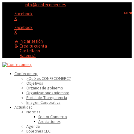
96 353 20 37
info@confecomerc.es
Facebook
X
Facebook
X
🔥 Iniciar sesión
📝 Crea tu cuenta
Castellano
Valencià
Confecomerç
¿Qué es CONFECOMERÇ?
Objetivos
Órganos de gobierno
Organizaciones miembro
Portal de Transparencia
Imagen Corporativa
Actualidad
Noticias
Sector Comercio
Asociaciones
Agenda
Boletines CEC