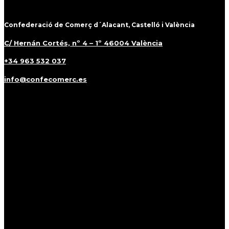
Confederació de Comerç d´Alacant, Castelló i València
C/ Hernán Cortés, nº 4 – 1º 46004 València
+34 963 532 037
info@confecomerc.es