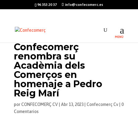
96 353 20 37
info@confecomerc.es
Confecomerç
renombra su
Acadèmia dels
Comerços en
homenaje a Pedro
Reig Marí
por
CONFECOMERÇ CV
|
Abr 13, 2023
|
Confecomerç Cv
|
0
Comentarios