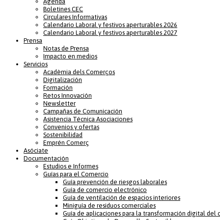
Agenda
Boletines CEC
Circulares Informativas
Calendario Laboral y festivos aperturables 2026
Calendario Laboral y festivos aperturables 2027
Prensa
Notas de Prensa
Impacto en medios
Servicios
Acadèmia dels Comerços
Digitalización
Formación
Retos Innovación
Newsletter
Campañas de Comunicación
Asistencia Técnica Asociaciones
Convenios y ofertas
Sostenibilidad
Emprén Comerç
Asóciate
Documentación
Estudios e Informes
Guías para el Comercio
Guía prevención de riesgos laborales
Guía de comercio electrónico
Guía de ventilación de espacios interiores
Miniguía de residuos comerciales
Guía de aplicaciones para la transformación digital del