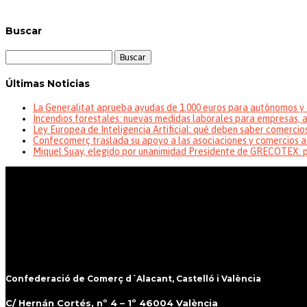
Buscar
Buscar:
Últimas Noticias
La Generalitat aprueba ayudas de 1.000 euros para autónomos y 
Incendios forestales: nuevas medidas laborales para empresas,
Ley Europea de Inteligencia Artificial: qué deben saber comercio
Confecomerç traslada su apoyo a las asociaciones y comercios a
Miquel Suay, elegido por unanimidad Presidente de GRECOTEX: pr
Confederació de Comerç d´Alacant, Castelló i València
C/ Hernán Cortés, nº 4 – 1º 46004 València