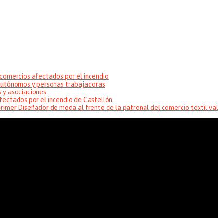
comercios afectados por el incendio
 autónomos y personas trabajadoras
s y asociaciones
fectados por el incendio de Castellón
imer Diseñador de moda al frente de la patronal del comercio textil va