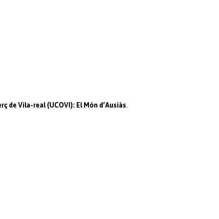
ç de Vila-real (UCOVI): El Món d’Ausiàs
.