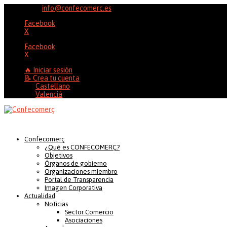
96 353 20 37
info@confecomerc.es
Facebook
X
Facebook
X
🔥 Iniciar sesión
📝 Crea tu cuenta
Castellano
Valencià
Confecomerç
¿Qué es CONFECOMERÇ?
Objetivos
Órganos de gobierno
Organizaciones miembro
Portal de Transparencia
Imagen Corporativa
Actualidad
Noticias
Sector Comercio
Asociaciones