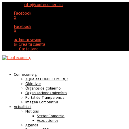
96 353 20 37
info@confecomerc.es
Facebook
X
Facebook
X
🔥 Iniciar sesión
📝 Crea tu cuenta
Castellano
Confecomerç
¿Qué es CONFECOMERÇ?
Objetivos
Órganos de gobierno
Organizaciones miembro
Portal de Transparencia
Imagen Corporativa
Actualidad
Noticias
Sector Comercio
Asociaciones
Agenda