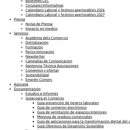
Boletines CEC
Circulares Informativas
Calendario Laboral y festivos aperturables 2026
Calendario Laboral y festivos aperturables 2027
Prensa
Notas de Prensa
Impacto en medios
Servicios
Acadèmia dels Comerços
Digitalización
Formación
Retos Innovación
Newsletter
Campañas de Comunicación
Asistencia Técnica Asociaciones
Convenios y ofertas
Sostenibilidad
Emprén Comerç
Asóciate
Documentación
Estudios e Informes
Guías para el Comercio
Guía prevención de riesgos laborales
Guía de comercio electrónico
Guía de ventilación de espacios interiores
Miniguía de residuos comerciales
Guía de aplicaciones para la transformación digital del
Guía Objetivos de Desarrollo Sostenible