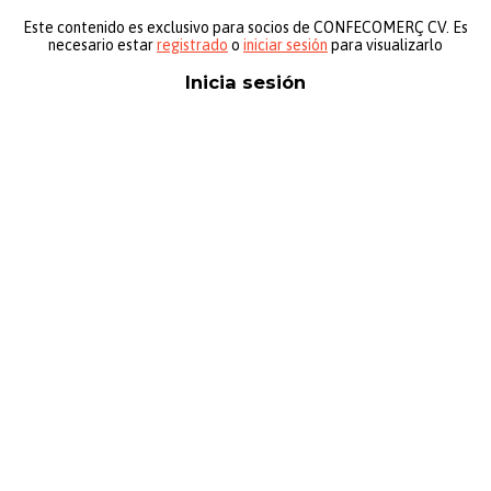
Este contenido es exclusivo para socios de CONFECOMERÇ CV. Es
necesario estar
registrado
o
iniciar sesión
para visualizarlo
Inicia sesión
Nombre de usuario o correo electrónico:
*
Contraseña
*
Mantenerme conectado
Registro
¿Has olvidado tu contraseña?