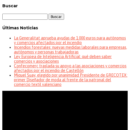
Buscar
Buscar:
Últimas Noticias
La Generalitat aprueba ayudas de 1.000 euros para autónomos
y comercios afectados por el incendio
Incendios forestales: nuevas medidas laborales para empresas,
autónomos y personas trabajadoras
Ley Europea de Inteligencia Artificial: qué deben saber
comercios y asociaciones
Confecomerç traslada su apoyo a las asociaciones y comercios
afectados por el incendio de Castellón
Miquel Suay, elegido por unanimidad Presidente de GRECOTEX:
primer Diseñador de moda al frente de la patronal del
comercio textil valenciano