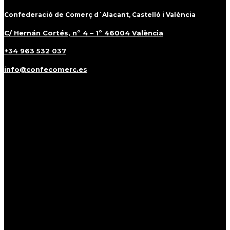
Confederació de Comerç d´Alacant, Castelló i València
C/ Hernán Cortés, nº 4 – 1º 46004 València
+34 963 532 037
info@confecomerc.es