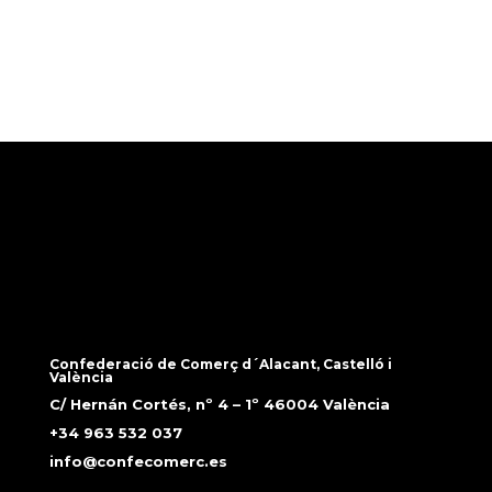
Confederació de Comerç d´Alacant, Castelló i
València
C/ Hernán Cortés, nº 4 – 1º 46004 València
+34 963 532 037
info@confecomerc.es