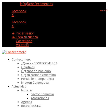
96 353 20 37
info@confecomerc.es
Facebook
X
Facebook
X
🔥 Iniciar sesión
📝 Crea tu cuenta
Castellano
Valencià
Confecomerç
¿Qué es CONFECOMERÇ?
Objetivos
Órganos de gobierno
Organizaciones miembro
Portal de Transparencia
Imagen Corporativa
Actualidad
Noticias
Sector Comercio
Asociaciones
Agenda
Boletines CEC