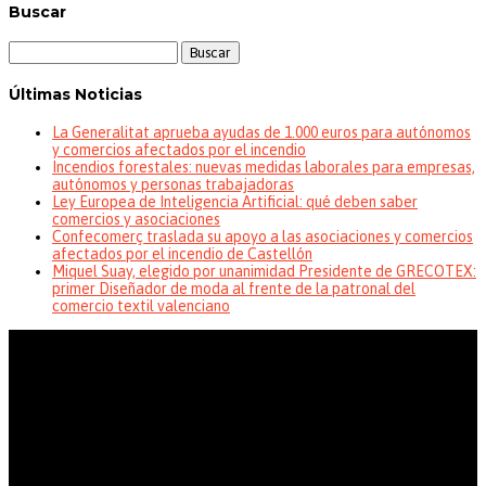
Buscar
Buscar:
Últimas Noticias
La Generalitat aprueba ayudas de 1.000 euros para autónomos
y comercios afectados por el incendio
Incendios forestales: nuevas medidas laborales para empresas,
autónomos y personas trabajadoras
Ley Europea de Inteligencia Artificial: qué deben saber
comercios y asociaciones
Confecomerç traslada su apoyo a las asociaciones y comercios
afectados por el incendio de Castellón
Miquel Suay, elegido por unanimidad Presidente de GRECOTEX:
primer Diseñador de moda al frente de la patronal del
comercio textil valenciano