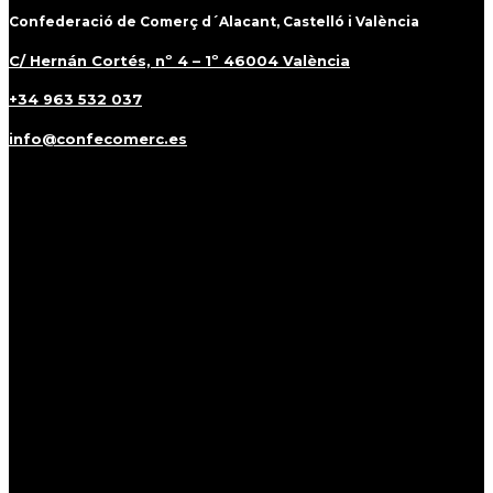
Confederació de Comerç d´Alacant, Castelló i València
C/ Hernán Cortés, nº 4 – 1º 46004 València
+34 963 532 037
info@confecomerc.es