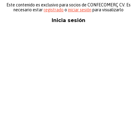
Este contenido es exclusivo para socios de CONFECOMERÇ CV. Es
necesario estar
registrado
o
iniciar sesión
para visualizarlo
Inicia sesión
Nombre de usuario o correo electrónico:
*
Contraseña
*
Mantenerme conectado
Registro
¿Has olvidado tu contraseña?