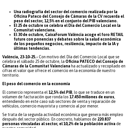
Una radiografía del sector del comercio realizada por la
Oficina Pateco del Consejo de Cámaras de la CV recuerda el
peso del sector, 12,5% en el conjunto del PIB valenciano.
El 25 de octubre se celebra el Día del Comercio Local en la
Comunitat valenciana.
El 30 de octubre, CaixaForum València acoge el foro RETAIL
future con ponencias y debates sobre la salud económica
de los pequeños negocios, resiliencia, impacto de la IA y
últimas tendencias.
València, 23-10-25.-
Con motivo del Día del Comercio Local que se
celebra el sábado 25 de octubre, la
Oficina PATECO del Consejo de
Cámaras de la Comunitat Valenciana
ha actualizado y recopilado en
cifras el valor que ofrece el comercio en la economía de nuestro
territorio.
El peso del comercio en la economía
El comercio representa el
12,5% del PIB
, lo que se traduce en un
volumen de facturación que ronda los
17.450 millones de euros
,
entendiendo en este caso sub sectores de venta y reparación de
vehículos, comercio mayorista y comercio al por menor.
Se trata de la segunda actividad económica que genera más empleo
después del sector público. En concreto, hablamos de
220.837
personas vinculadas al sector, el 10,2% de la población activa
de