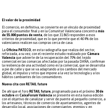
El valor de la proximidad
El comercio, en definitiva, se convierte en un vínculo de proximidad
para el consumidor final y en la Comunitat Valenciana concentra
más
de 55.000 puntos de venta
, de los que 31.865 responden a esos
criterios de proximidad, que es lo que permite que el 46’4% de los
valencianos realicen sus compras cerca de casa.
La
Oficina PATECO
, en esta radiografía que realiza del sector,
reforzada, a su vez, con el reciente estudio realizado por
Cámara
Valencia
que advierte de la recuperación del 70% del tejido
comercial en las comarcas afectadas por la pasada DANA, confirman
la resiliencia de una actividad como es la comercial, que se desarrolla
a pie de calle y que se va adaptando a los cambios del mercado
global, el impulso y retos que impone a la vez la tecnología y a los
hábitos cambiantes de los consumidores.
Nueva cita con RETAIL future
De ahí que el foro
RETAIL future
, programado para el próximo
30 de
octubre
en
CaixaForum València
se presente en esta nueva edición
con el objetivo de canalizar y servir de puente al pequeño comercio, a
los artesanos, técnicos de comercio de ayuntamientos, agentes de
desarrollo local, asociaciones de comerciantes, gremios y, en