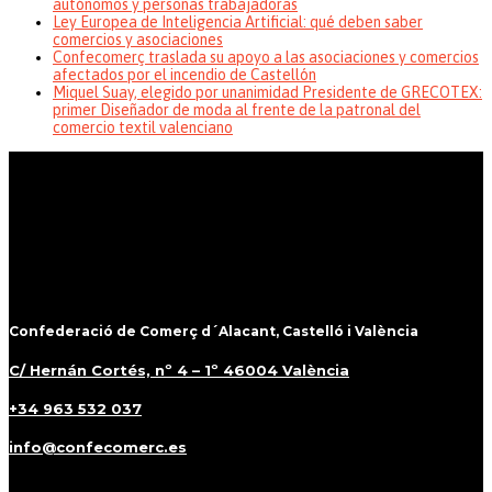
autónomos y personas trabajadoras
Ley Europea de Inteligencia Artificial: qué deben saber
comercios y asociaciones
Confecomerç traslada su apoyo a las asociaciones y comercios
afectados por el incendio de Castellón
Miquel Suay, elegido por unanimidad Presidente de GRECOTEX:
primer Diseñador de moda al frente de la patronal del
comercio textil valenciano
Confederació de Comerç d´Alacant, Castelló i València
C/ Hernán Cortés, nº 4 – 1º 46004 València
+34 963 532 037
info@confecomerc.es