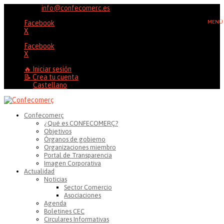
96 353 20 37
info@confecomerc.es
Facebook
X
Facebook
X
🔥 Iniciar sesión
📝 Crea tu cuenta
Castellano
Confecomerç
¿Qué es CONFECOMERÇ?
Objetivos
Órganos de gobierno
Organizaciones miembro
Portal de Transparencia
Imagen Corporativa
Actualidad
Noticias
Sector Comercio
Asociaciones
Agenda
Boletines CEC
Circulares Informativas