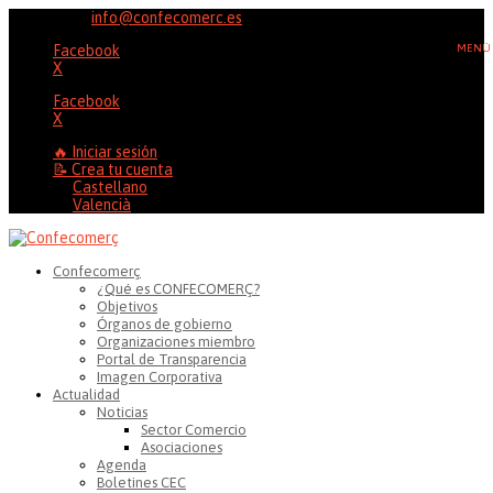
96 353 20 37
info@confecomerc.es
Facebook
X
Facebook
X
🔥 Iniciar sesión
📝 Crea tu cuenta
Castellano
Valencià
Confecomerç
¿Qué es CONFECOMERÇ?
Objetivos
Órganos de gobierno
Organizaciones miembro
Portal de Transparencia
Imagen Corporativa
Actualidad
Noticias
Sector Comercio
Asociaciones
Agenda
Boletines CEC