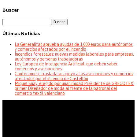
Buscar
Buscar:
Últimas Noticias
La Generalitat aprueba ayudas de 1.000 euros para autónomos
y comercios afectados por el incendio
Incendios forestales: nuevas medidas laborales para empresas,
autónomos y personas trabajadoras
Ley Europea de Inteligencia Artificial: qué deben saber
comercios y asociaciones
Confecomerç traslada su apoyo a las asociaciones y comercios
afectados por el incendio de Castellón
Miquel Suay, elegido por unanimidad Presidente de GRECOTEX:
primer Diseñador de moda al frente de la patronal del
comercio textil valenciano