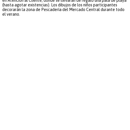
en Atención al Cliente, donde se llevarán de regalo una pala de playa
(hasta agotar existencias). Los dibujos de los niños participantes
decorarán la zona de Pescadería del Mercado Central durante todo
el verano.