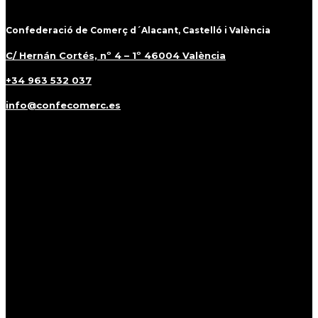
Confederació de Comerç d´Alacant, Castelló i València
C/ Hernán Cortés, nº 4 – 1º 46004 València
+34 963 532 037
info@confecomerc.es