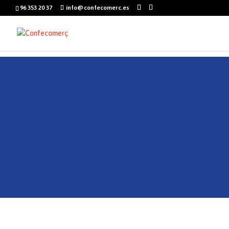
96 353 20 37
info@confecomerc.es