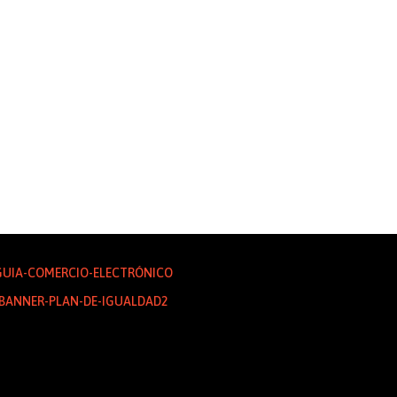
ada por la Oficina Pateco del Consejo de Cámaras de la CV recuerda el pe
el Comercio Local en la Comunitat valenciana. El 30 de...