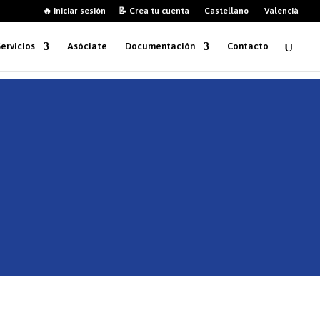
🔥 Iniciar sesión
📝 Crea tu cuenta
Castellano
Valencià
Servicios
Asóciate
Documentación
Contacto