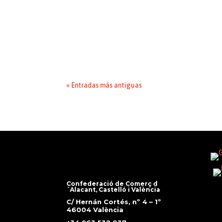
CONFECOMERÇ CV
Una radiografía del sector del comercio realiz
valenciano. El 25 de octubre se celebra el Día d
« Entradas más antiguas
Confederació de Comerç d
´Alacant, Castelló i València
C/ Hernán Cortés, nº 4 – 1º
46004 València