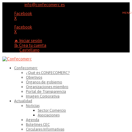
96 353 20 37
info@confecomerc.es
Facebook
X
Facebook
X
🔥 Iniciar sesión
📝 Crea tu cuenta
Castellano
Confecomerç
¿Qué es CONFECOMERÇ?
Objetivos
Órganos de gobierno
Organizaciones miembro
Portal de Transparencia
Imagen Corporativa
Actualidad
Noticias
Sector Comercio
Asociaciones
Agenda
Boletines CEC
Circulares Informativas