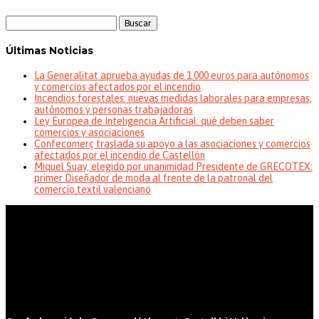
Buscar:
Últimas Noticias
La Generalitat aprueba ayudas de 1.000 euros para autónomos
y comercios afectados por el incendio
Incendios forestales: nuevas medidas laborales para empresas,
autónomos y personas trabajadoras
Ley Europea de Inteligencia Artificial: qué deben saber
comercios y asociaciones
Confecomerç traslada su apoyo a las asociaciones y comercios
afectados por el incendio de Castellón
Miquel Suay, elegido por unanimidad Presidente de GRECOTEX:
primer Diseñador de moda al frente de la patronal del
comercio textil valenciano