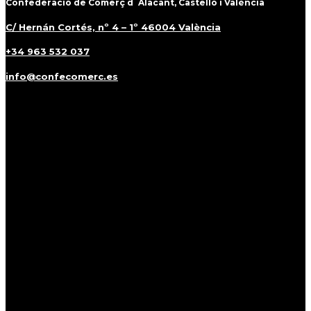
Confederació de Comerç d´Alacant, Castelló i València
C/ Hernán Cortés, nº 4 – 1º 46004 València
+34 963 532 037
info@confecomerc.es