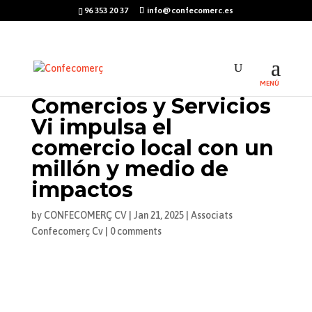
96 353 20 37
info@confecomerc.es
Comercios y Servicios
Vi impulsa el
comercio local con un
millón y medio de
impactos
by
CONFECOMERÇ CV
|
Jan 21, 2025
|
Associats
Confecomerç Cv
|
0 comments