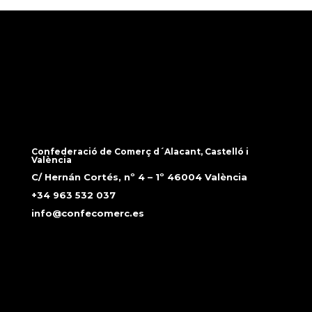
Confederació de Comerç d´Alacant, Castelló i
València
C/ Hernán Cortés, nº 4 – 1º 46004 València
+34 963 532 037
info@confecomerc.es