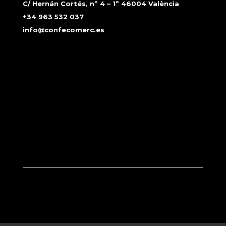
C/ Hernán Cortés, nº 4 – 1º 46004 València
+34 963 532 037
info@confecomerc.es