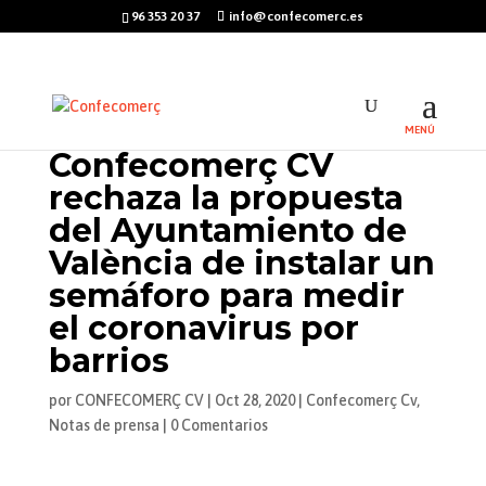
96 353 20 37
info@confecomerc.es
Confecomerç CV
rechaza la propuesta
del Ayuntamiento de
València de instalar un
semáforo para medir
el coronavirus por
barrios
por
CONFECOMERÇ CV
|
Oct 28, 2020
|
Confecomerç Cv
,
Notas de prensa
|
0 Comentarios