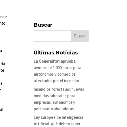
e
onde
nto
Buscar
la
Últimas Noticias
La Generalitat aprueba
ida
ayudas de 1.000 euros para
nte
autónomos y comercios
afectados por el incendio
la
Incendios forestales: nuevas
e
medidas laborales para
a
empresas, autónomos y
personas trabajadoras
 al
Ley Europea de Inteligencia
Artificial: qué deben saber