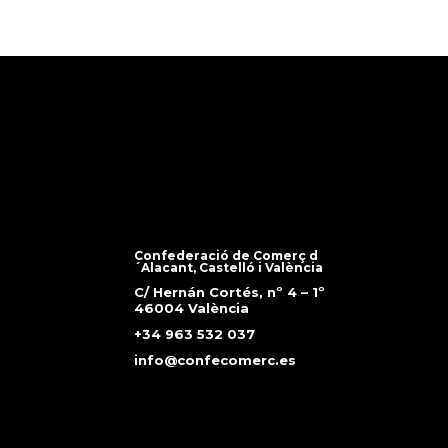
Confederació de Comerç d
´Alacant, Castelló i València
C/ Hernán Cortés, nº 4 – 1º
46004 València
+34 963 532 037
info@confecomerc.es