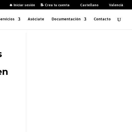
🔥 Iniciar sesión
📝 Crea tu cuenta
Castellano
Valencià
Servicios
Asóciate
Documentación
Contacto
s
en