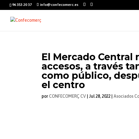
96 353 20 37
info@confecomerc.es
El Mercado Central 
accesos, a través ta
como público, despu
el centro
por
CONFECOMERÇ CV
|
Jul 28, 2022
|
Asociados C