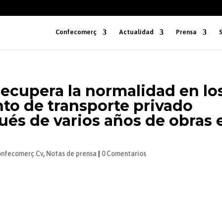
Confecomerç
Actualidad
Prensa
recupera la normalidad en lo
nto de transporte privado
és de varios años de obras 
onfecomerç Cv
,
Notas de prensa
|
0 Comentarios