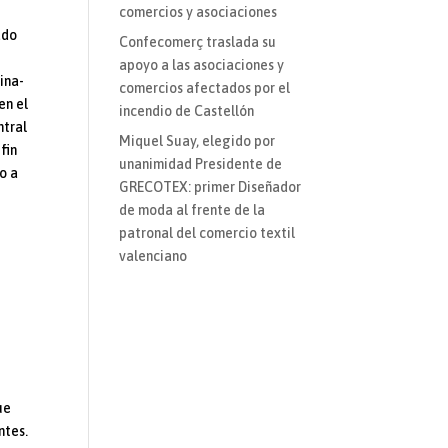
comercios y asociaciones
ado
Confecomerç traslada su
apoyo a las asociaciones y
ina-
comercios afectados por el
en el
incendio de Castellón
ntral
Miquel Suay, elegido por
fin
unanimidad Presidente de
o a
GRECOTEX: primer Diseñador
de moda al frente de la
patronal del comercio textil
valenciano
ue
ntes.