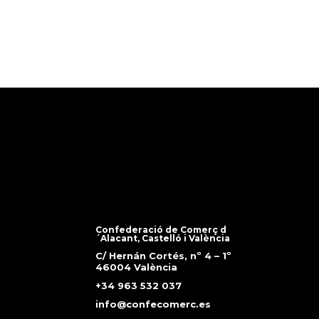
Confederació de Comerç d
´Alacant, Castelló i València
C/ Hernán Cortés, nº 4 – 1º
46004 València
+34 963 532 037
info@confecomerc.es