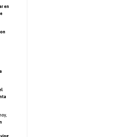
ar en
de
con
la
el
enta
hoy,
n
aying