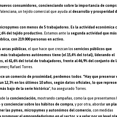
nuevos consumidores, concienciando sobre la importancia de compr
alenciana, un tejido comercial que ayuda al
desarrollo y prosperidad 
micropymes con menos de 5 trabajadores. Es la actividad económica 
,6% del tejido productivo.
Estamos ante la
segunda actividad que más
lica, con 219.000 personas en activo.
s arcas públicas
, el que hace que crezcan los
servicios públicos que
e
más trabajadores autónomos tiene (el 15,4% del total),
liderando el
, el 61,6% del total de trabajadores, frente al 46,9% del conjunto de 
omerç Rafael Torres.
ce un comercio de proximidad, perdemos todos
.
“Hay que preservar 
un 12,3% en los últimos 10 años, según datos oficiales, lo que repres
ás bajo de la serie histórica
”, ha asegurado Torres.
esde la
concienciación,
mostrando campañas, como la que presentamos 
 y concienciar sobre los hábitos de compra
, y por otra, abordar
un pla
ener las pymes, micropymes y autonómos del comercio
, con medidas
a promover el emprendedurismo en el sector, y a velar por un level pl