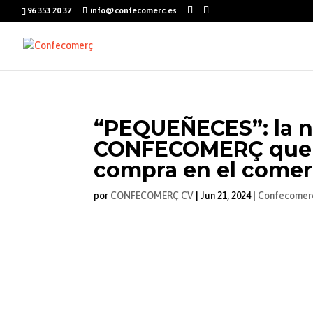
96 353 20 37
info@confecomerc.es
“PEQUEÑECES”: la 
CONFECOMERÇ que bu
compra en el comer
por
CONFECOMERÇ CV
|
Jun 21, 2024
|
Confecomer