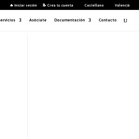
🔥 Iniciar sesión
📝 Crea tu cuenta
Castellano
Valencià
Servicios
Asóciate
Documentación
Contacto