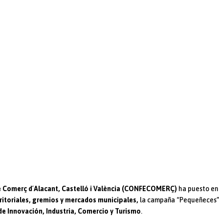
 Comerç d´Alacant, Castelló i València (CONFECOMERÇ)
ha puesto en
rritoriales, gremios y mercados municipales,
la campaña “Pequeñeces”
de Innovación, Industria, Comercio y Turismo
.