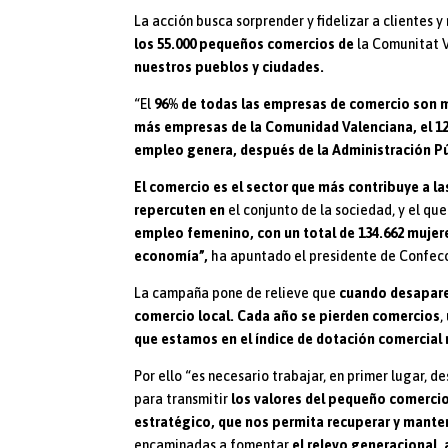
La acción busca sorprender y fidelizar a clientes y
los 55.000 pequeños comercios de
la Comunitat V
nuestros pueblos y ciudades.
“El
96% de todas las empresas de comercio son 
más empresas de la Comunidad Valenciana, el 12
empleo genera, después de la Administración Púb
El comercio es el sector que más contribuye a la
repercuten en
el conjunto de la sociedad, y el qu
empleo femenino, con un total de 134.662 mujeres
economía”,
ha apuntado el presidente de Confec
La campaña pone de relieve que
cuando desapare
comercio local.
Cada año se pierden comercios
,
que estamos en el índice de dotación comercial m
Por ello “es necesario trabajar, en primer lugar, d
para transmitir
los valores del pequeño comercio
estratégico, que nos permita recuperar y mant
encaminadas a fomentar
el relevo generacional, 