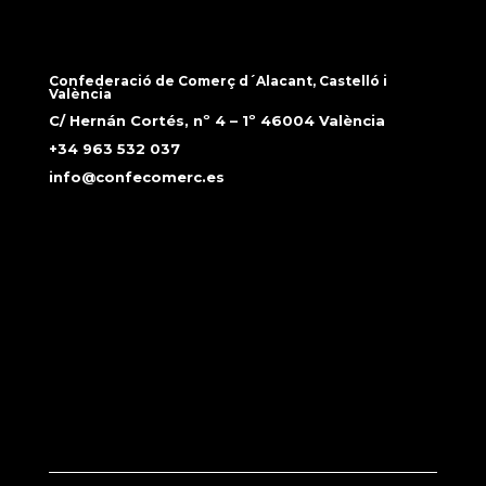
Confederació de Comerç d´Alacant, Castelló i
València
C/ Hernán Cortés, nº 4 – 1º 46004 València
+34 963 532 037
info@confecomerc.es