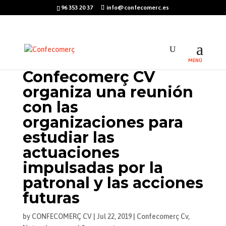
96 353 20 37
info@confecomerc.es
Confecomerç CV
organiza una reunión
con las
organizaciones para
estudiar las
actuaciones
impulsadas por la
patronal y las acciones
futuras
by
CONFECOMERÇ CV
|
Jul 22, 2019
|
Confecomerç Cv
,