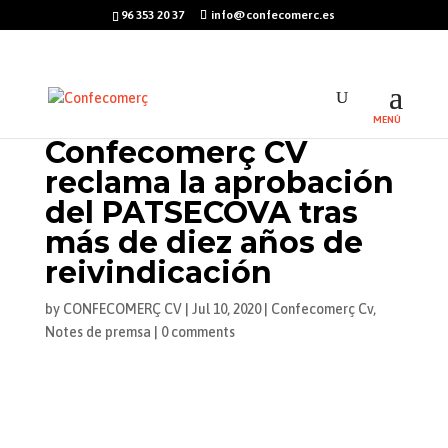
96 353 20 37
info@confecomerc.es
Confecomerç CV
reclama la aprobación
del PATSECOVA tras
más de diez años de
reivindicación
by
CONFECOMERÇ CV
|
Jul 10, 2020
|
Confecomerç Cv
,
Notes de premsa
|
0 comments