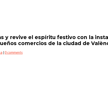
 y revive el espíritu festivo con la inst
queños comercios de la ciudad de Valèn
sa
|
0 comments