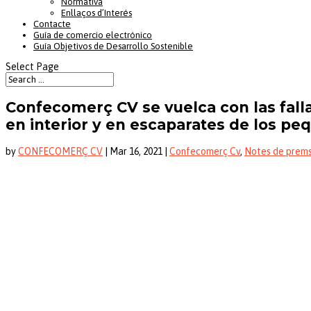
Normativa
Enllaços d’Interés
Contacte
Guía de comercio electrónico
Guía Objetivos de Desarrollo Sostenible
Select Page
Confecomerç CV se vuelca con las fallas
en interior y en escaparates de los pe
by
CONFECOMERÇ CV
|
Mar 16, 2021
|
Confecomerç Cv
,
Notes de prem