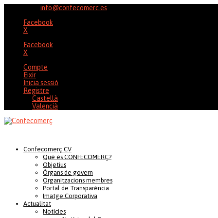
96 353 20 37
info@confecomerc.es
Facebook
X
Facebook
X
Compte
Eixir
Inicia sessió
Registre
Castellà
Valencià
Confecomerç CV
Què és CONFECOMERÇ?
Objetius
Òrgans de govern
Organitzacions membres
Portal de Transparència
Imatge Corporativa
Actualitat
Noticies