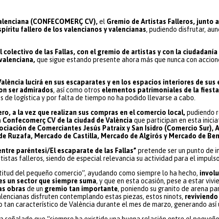
t Valenciana (CONFECOMERÇ CV),
el
Gremio de Artistas Falleros, junto a
píritu fallero de los valencianos
y valencianas
, pudiendo disfrutar, a
olectivo de las Fallas, con el gremio de artistas y con la ciudadanía
 valenciana,
que sigue estando presente ahora más que nunca con accione
València
lucirá en sus escaparates y en los espacios interiores de su
on ser admirados
, así como otros
elementos patrimoniales de la fiest
 de logística y por falta de tiempo no ha podido llevarse a cabo.
ero,
a la vez que realizan sus compras en el comercio local,
pudiendo r
a Confecomerç CV de la ciudad de València
que participan en esta inicia
ciación de Comerciantes Jesús Patraix y San Isidro (Comercio Sur),
de Ruzafa, Mercado de Castilla, Mercado de Algirós y Mercado de Ben
tre paréntesi/El escaparate de las Fallas”
pretende ser un punto de in
istas falleros, siendo de especial relevancia su actividad para el impuls
titud del pequeño comercio”, ayudando como siempre lo ha hecho,
involu
es un sector que siempre suma
, y que en esta ocasión, pese a estar vivi
las obras
de un
gremio tan importante
, poniendo su granito de arena pa
lencianas disfruten contemplando estas piezas, estos ninots,
reviviendo
co tan característico de València durante el mes de marzo, generando así
a señalado que “siempre ha existido una buena relación entre el pequeño 