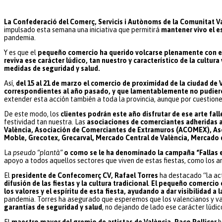
La Confederació del Comerç, Servicis i Autònoms de la Comunita
impulsado esta semana una iniciativa que permitirá
mantener vivo el es
pandemia.
Y es que el
pequeño comercio ha querido volcarse plenamente con el c
reviva ese carácter lúdico, tan nuestro y característico de la cultura
medidas de seguridad y salud.
Así,
del 15 al 21 de marzo el comercio de proximidad de la ciudad de 
correspondientes al año pasado, y que lamentablemente no pudier
extender esta acción también a toda la provincia, aunque por cuestiones
De este modo, los
clientes podrán este año
disfrutar de ese arte fall
festividad tan nuestra. Las
asociaciones de comerciantes adheridas 
València, Asociación de Comerciantes de Extramuros (ACOMEX), Aso
Moble, Grecotex, Grecarval, Mercado Central de València, Mercado 
La
pseudo “plantà”
o como se le ha denominado la campaña “Fallas en
apoyo a todos aquellos sectores que viven de estas fiestas, como los art
El
presidente de Confecomerç CV, Rafael Torres
ha destacado “la ac
difusión de las fiestas y la cultura tradicional
.
El pequeño comercio 
los valores y el espíritu de esta fiesta, ayudando a dar visibilidad a 
pandemia. Torres ha asegurado que esperemos que los valencianos y va
garantías de seguridad y salud
, no dejando de lado ese carácter lúdi
El
maestro mayor del gremio de artistas de València, Paco Pellicer
h