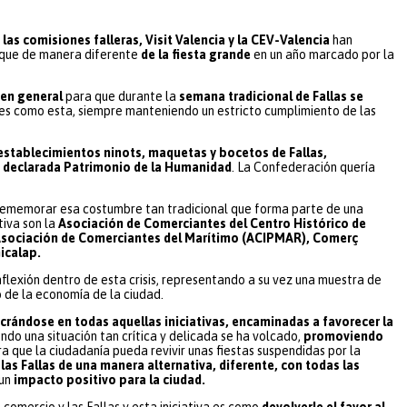
 las comisiones falleras, Visit Valencia y la CEV-Valencia
han
unque de manera diferente
de la fiesta grande
en un año marcado por la
 en general
para que durante la
semana tradicional de Fallas se
s como esta, siempre manteniendo un estricto cumplimiento de las
s establecimientos ninots, maquetas y bocetos de Fallas,
a declarada Patrimonio de la Humanidad
. La Confederación quería
ememorar esa costumbre tan tradicional que forma parte de una
tiva son la
Asociación de Comerciantes del Centro Histórico de
 Asociación de Comerciantes del Marítimo (ACIPMAR), Comerç
icalap.
flexión dentro de esta crisis, representando a su vez una muestra de
o de la economía de la ciudad.
crándose en todas aquellas iniciativas, encaminadas a favorecer la
endo una situación tan crítica y delicada se ha volcado,
promoviendo
ra que la ciudadanía pueda revivir unas fiestas suspendidas por la
 las Fallas de una manera alternativa, diferente, con todas las
 un
impacto positivo para la ciudad.
comercio y las Fallas y esta iniciativa es como
devolverle el favor al