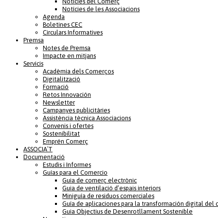
Notícies del Comerç
Notícies de les Associacions
Agenda
Boletines CEC
Circulars Informatives
Premsa
Notes de Premsa
Impacte en mitjans
Servicis
Acadèmia dels Comerços
Digitalització
Formació
Retos Innovación
Newsletter
Campanyes publicitàries
Assistència tècnica Associacions
Convenis i ofertes
Sostenibilitat
Emprén Comerç
ASSOCIA´T
Documentació
Estudis i Informes
Guías para el Comercio
Guia de comerç electrònic
Guia de ventilació d’espais interiors
Miniguía de residuos comerciales
Guía de aplicaciones para la transformación digital del
Guia Objectius de Desenrotllament Sostenible